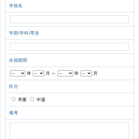
学校名
学部/学科/専攻
在籍期間
年
月 ～
年
月
区分
卒業
中退
備考