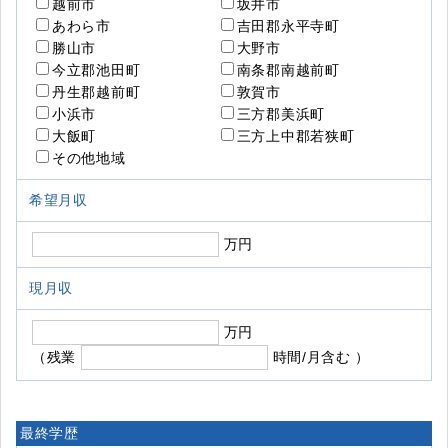
越前市
坂井市
あわら市
吉田郡永平寺町
勝山市
大野市
今立郡池田町
南条郡南越前町
丹生郡越前町
敦賀市
小浜市
三方郡美浜町
大飯町
三方上中郡若狭町
その他地域
希望月収
万円
現月収
万円
（残業
時間/月含む ）
最終学歴