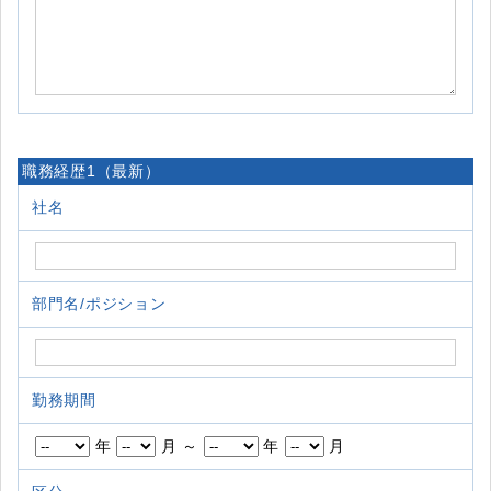
職務経歴1（最新）
社名
部門名/ポジション
勤務期間
年
月 ～
年
月