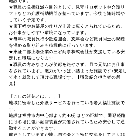
施設です。
★職員の負担軽減を目的として、見守りロボットや介護リ
フトなどの介護補助機器が整っています。今後も随時増や
していく予定です。
★廊下幅やお部屋の作りが非常に広くとられているため、
お仕事がしやすい環境になっています。
★毎年の職員旅行や歓送迎会、忘年会など職員同士の親睦
を深める取り組みも積極的に行っています。
★東証二部上場企業の三谷商事株式会社が支援している安
定した職場になります‼
★職員の方みなさんが笑顔を絶やさず、且つ元気にお仕事
をされています。魅力がいっぱい詰まった施設です♪安定し
て永く就業して頂ける職場です。【職業紹介担当者の所
見】
【こしの渚苑とは、、、】
地域に密着した介護サービスを行っている老人福祉施設で
す。
施設は福井市内中心部より約40分ほどの距離で、通勤経路
には冬場に強い融雪装置が完備されているため安心して通
勤することができます。
前述もしていますが地元自治会とも密に交流をしており非