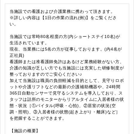
当施設での看護および介護業務に携わって頂きます。
※詳しい内容は【1日の作業の流れ(例)】をご覧くださ
い。
当施設では常時80名程度の方(内ショートステイ10名)が
生活されています。
現在、当業務には5名の方が従事しております。(内4名が
正社員)
看護師または准看護師免許はあるけど業務経験がない方、
介護の知識が乏しい方でも当施設には充実した研修制度が
整っておりますのでご安心ください♪
加えて当施設は職員の負担軽減を目的として、見守りロボ
ットや介護リフトなどの最新の介護補助機器や、24時間
365日自動センサーで見守るシステムを導入しており、ス
タッフは詰所のモニターからリアルタイムに入居者様の状
態・状況［①バイタル(呼吸・心拍)、②居室の状況(空
調・照明)、③入居者様の状態(起き上がり・離床)など］
を把握することができます。
【施設の概要】