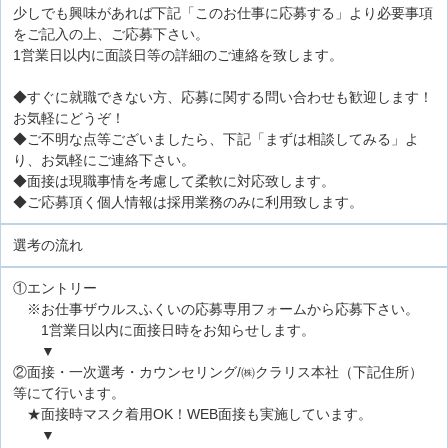
少しでも興味があれば下記「このお仕事に応募する」より必要事項
をご記入の上、ご応募下さい。
1営業日以内に面談日等の詳細のご連絡を致します。
◆すぐに就職できない方、応募に関する問い合わせも歓迎します！
お気軽にどうぞ！
◆ご不明な点等ございましたら、下記「まずは相談してみる」よ
り、お気軽にご連絡下さい。
◆面接は現職事情を考慮して柔軟に対応致します。
◆ご応募頂く個人情報は採用業務のみに利用致します。
選考の流れ
①エントリー
※お仕事ザウルスふくいの応募専用フォームから応募下さい。
1営業日以内に面接日時をお知らせします。
▼
②面接・一次選考・カウンセリング/㈱クラリス本社（下記住所）
等にて行います。
★面接時マスク着用OK！WEB面接も実施しています。
▼