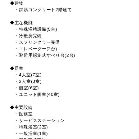
◆建物
・鉄筋コンクリート2階建て
◆主な機能
・特殊浴槽設備(5台)
・冷暖房完備
・スプリンクラー完備
・エレベーター(2台)
・避難用螺旋式すべり台(2台)
◆居室
・4人室(7室)
・2人室(3室)
・個室(6室)
・ユニット個室(40室)
◆主要設備
・医務室
・サービスステーション
・特殊浴室(2室)
・一般浴室(1室)