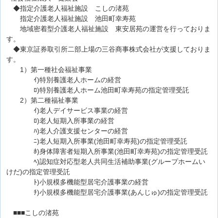
◆指定介護老人福祉施設 こしの渚苑
指定介護老人福祉施設 池田町幸寿苑
地域密着型介護老人福祉施設 東安居苑の運営を行っておりま
す。
◆東京証券取引所二部上場の三谷商事株式会社が支援しておりま
す。
1）第一種社会福祉事業
ｲ)特別養護老人ホームの経営
ﾛ)特別養護老人ホーム池田町幸寿苑の指定管理受託
2）第二種福祉事業
ｲ)老人デイサービス事業の経営
ﾛ)老人短期入所事業の経営
ﾊ)老人介護支援センターの経営
ﾆ)老人短期入所事業(池田町幸寿苑)の指定管理受託
ﾎ)身体障害者短期入所事業(池田町幸寿苑)の指定管理受託
ﾍ)認知症対応型老人共同生活補助事業(グループホームい
けだ)の指定管理受託
ﾄ)小規模多機能型居宅介護事業の経営
ﾁ)小規模多機能型居宅介護事業(あんじゅ)の指定管理受託
■■■こしの渚苑