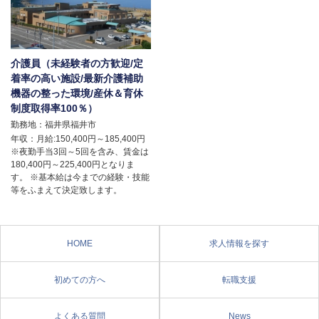
介護員（未経験者の方歓迎/定
着率の高い施設/最新介護補助
機器の整った環境/産休＆育休
制度取得率100％）
勤務地：福井県福井市
年収：月給:150,400円～185,400円
※夜勤手当3回～5回を含み、賃金は
180,400円～225,400円となりま
す。 ※基本給は今までの経験・技能
等をふまえて決定致します。
HOME
求人情報を探す
初めての方へ
転職支援
よくある質問
News