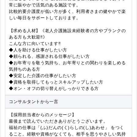
常に賑やかで活気のある施設です。
比較的要介護度が低い方が多く、利用者さまの健やかで楽
しい毎日をサポートしております。
【求める人材】《老人介護施設未経験者の方やブランクの
ある方も大歓迎‼》
こんな方に向いています‼
◆人を助ける仕事がしたい方
◆頼られる、感謝される仕事がしたい方
◆お年寄りを敬う気持ち、お年寄りとの関わりを楽しめる
気持ちのある方
◆安定した介護の仕事がしたい方
◆資格を取得してもっとスキルアップしたい方
◆オン・オフの切り替えがしっかりできる方
コンサルタントから一言
【採用担当者からのメッセージ】
最後まで読んでいただきありがとうございます。
福祉の仕事は「(ふ)だんの(く)らしの(し)あわせ」 をつく
ること。経験や資格がなくても、相手を思うやさしい気持