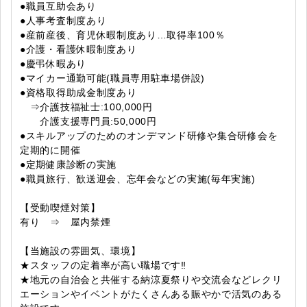
●職員互助会あり
●人事考査制度あり
●産前産後、育児休暇制度あり…取得率100％
●介護・看護休暇制度あり
●慶弔休暇あり
●マイカー通勤可能(職員専用駐車場併設)
●資格取得助成金制度あり
⇒介護技福祉士:100,000円
介護支援専門員:50,000円
●スキルアップのためのオンデマンド研修や集合研修会を
定期的に開催
●定期健康診断の実施
●職員旅行、歓送迎会、忘年会などの実施(毎年実施)
【受動喫煙対策】
有り ⇒ 屋内禁煙
【当施設の雰囲気、環境】
★スタッフの定着率が高い職場です‼
★地元の自治会と共催する納涼夏祭りや交流会などレクリ
エーションやイベントがたくさんある賑やかで活気のある