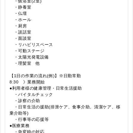
・個浴室(2室)
・静養室
・仏壇
・ホール
・厨房
・談話室
・面談室
・リハビリスペース
・可動ステージ
・太陽光発電設備
・理髪室 他
【1日の作業の流れ(例)】※日勤常勤
8:30 》業務開始
●利用者様の健康管理・日常生活援助
・バイタルチェック
・診察の介助
・日常生活の援助(排泄ケア、食事介助、清潔ケア、移
乗介助等)
・行事等の応援等
●医療業務
・急変時の対応